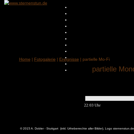
Home
|
Fotogalerie
|
Ereignisse
| partielle Mo-Fi
partielle Mon
22:03 Uhr
© 2015 A. Dobler - Stuttgart (inkl. Urheberrechte aller Bilder), Logo sternenstun.d