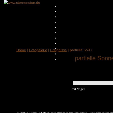
Home
|
Fotogalerie
|
Ereignisse
| partielle So-Fi
partielle Sonn
mit Vogel
© 2015 A. Dobler - Stuttgart (inkl. Urheberrechte aller Bilder), Logo sternenstun.