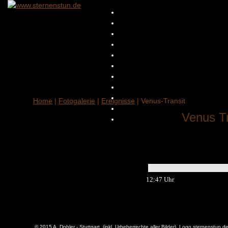
Home
|
Fotogalerie
|
Ereignisse
| Venus-Transit
Venus Tr
12:47 Uhr
© 2015 A. Dobler - Stuttgart (inkl. Urheberrechte aller Bilder), Logo sternenstun.