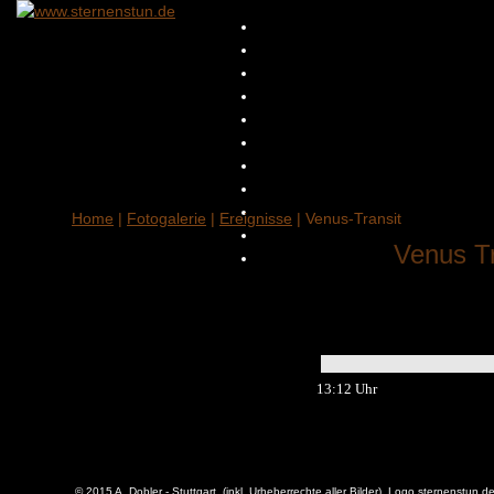
Home
|
Fotogalerie
|
Ereignisse
| Venus-Transit
Venus Tr
13:12 Uhr
© 2015 A. Dobler - Stuttgart (inkl. Urheberrechte aller Bilder), Logo sternenstun.