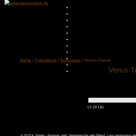
Home
|
Fotogalerie
|
Ereignisse
| Venus-Transit
Venus Tr
13:20 Uhr
© 2015 A. Dobler - Stuttgart (inkl. Urheberrechte aller Bilder), Logo sternenstun.